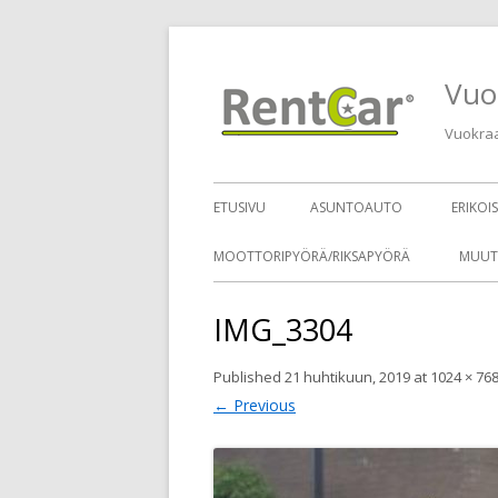
Vuo
Vuokraa 
ETUSIVU
ASUNTOAUTO
ERIKOI
MOOTTORIPYÖRÄ/RIKSAPYÖRÄ
MUUT
IMG_3304
Published
21 huhtikuun, 2019
at
1024 × 76
← Previous