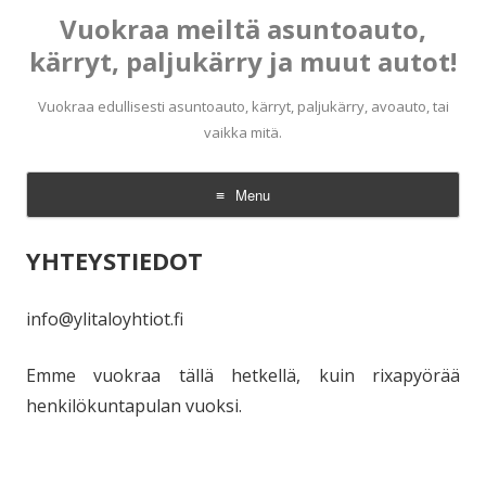
Vuokraa meiltä asuntoauto,
kärryt, paljukärry ja muut autot!
Vuokraa edullisesti asuntoauto, kärryt, paljukärry, avoauto, tai
vaikka mitä.
Menu
Skip
to
YHTEYSTIEDOT
content
info@ylitaloyhtiot.fi
Emme vuokraa tällä hetkellä, kuin rixapyörää
henkilökuntapulan vuoksi.