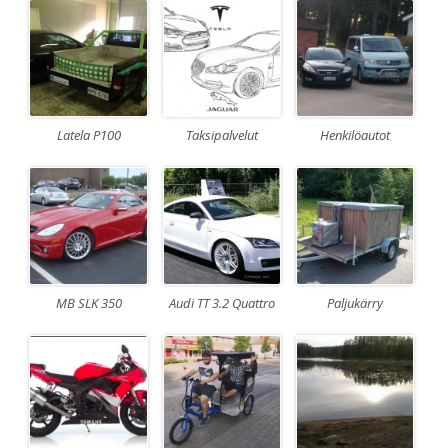
Latela P100
Taksipalvelut
Henkilöautot
MB SLK 350
Audi TT 3.2 Quattro
Paljukärry