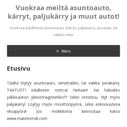
Vuokraa meiltä asuntoauto,
kärryt, paljukärry ja muut autot!
Vuokraa edullisesti asuntoauto, kärryt, paljukärry, avoauto, tai
vaikka mitä.
Menu
Skip
to
Etusivu
content
Täältä löytyy asuntoauto, venetraileri, tai vaikka peräkärry.
TAATUSTI edulliseen rentcar hintaan! Vai haluatko
julkkisauton yleisömagneetiksi?? Sekin onnistuu. Nyt myös
paljukärry! Löytyy myös moottoripyörä, sekä erikoisuutena
riksapyörä! Jos mökkiloma kiinnostaa katso
www.matinlomat.com