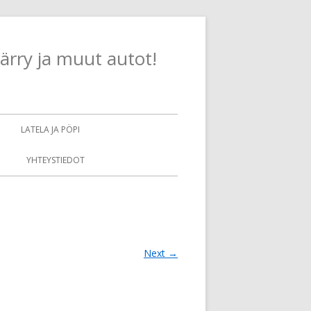
Skip
ärry ja muut autot!
to
content
LATELA JA PÖPI
YHTEYSTIEDOT
Next →