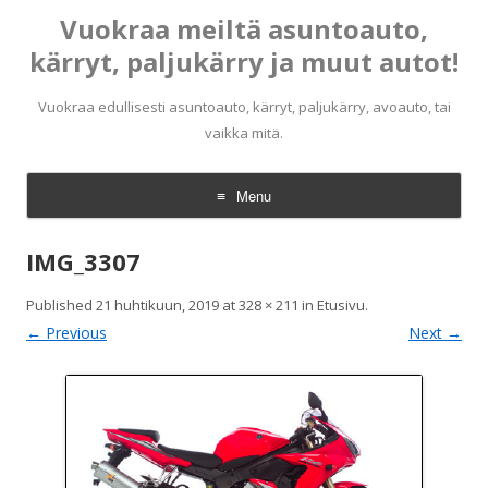
Vuokraa meiltä asuntoauto,
kärryt, paljukärry ja muut autot!
Vuokraa edullisesti asuntoauto, kärryt, paljukärry, avoauto, tai
vaikka mitä.
Menu
Skip
to
IMG_3307
content
Published
21 huhtikuun, 2019
at
328 × 211
in
Etusivu
.
← Previous
Next →